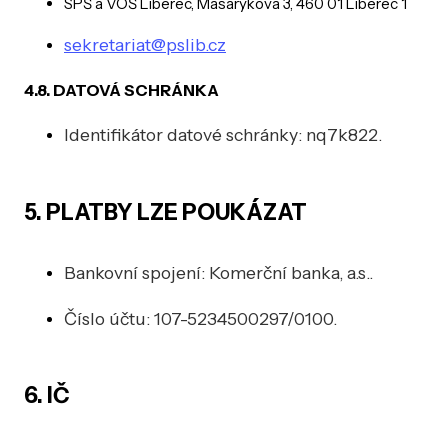
SPŠ a VOŠ Liberec, Masarykova 3, 460 01 Liberec 1
sekretariat@pslib.cz
4.8. DATOVÁ SCHRÁNKA
Identifikátor datové schránky: nq7k822.
5. PLATBY LZE POUKÁZAT
Bankovní spojení: Komerční banka, a.s..
Číslo účtu: 107-5234500297/0100.
6. IČ