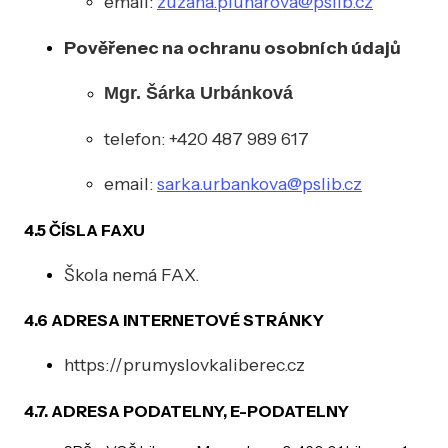
email:
zuzana.pluharova@pslib.cz
Pověřenec na ochranu osobních údajů
Mgr. Šárka Urbánková
telefon: +420 487 989 617
email:
sarka.urbankova@pslib.cz
4.5 ČÍSLA FAXU
Škola nemá FAX.
4.6 ADRESA INTERNETOVÉ STRÁNKY
https://prumyslovkaliberec.cz
4.7. ADRESA PODATELNY, E-PODATELNY