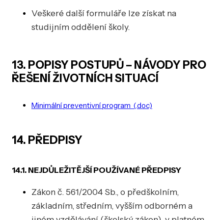
Veškeré další formuláře lze získat na
studijním oddělení školy.
13. POPISY POSTUPŮ – NÁVODY PRO
ŘEŠENÍ ŽIVOTNÍCH SITUACÍ
Minimální preventivní program (.doc)
14. PŘEDPISY
14.1. NEJDŮLEŽITĚJŠÍ POUŽÍVANÉ PŘEDPISY
Zákon č. 561/2004 Sb., o předškolním,
základním, středním, vyšším odborném a
jiném vzdělávání (školský zákon), v platném