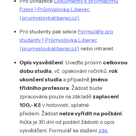
Pro uchazeče
Dokumenty k přijímacímu
řízení | Průmyslovka Liberec
(prumyslovkaliberec.cz).
Pro studenty pak sekce
Formuláře pro
studenty | Průmyslovka Liberec
(prumyslovkaliberec.cz)
nebo intranet.
Opis vysvědčení
: Uveďte prosím
celkovou
dobu studia
, vč. opakování ročníků,
rok
ukončení studia
a případně
jméno
třídního profesora
. Žádost bude
zpracována pouze na základě
zaplacení
100,- Kč
v hotovosti, splatné
předem. Žádost
nelze vyřídit na počkání
,
lhůta je 30 dní od podání žádosti o opis
vysvědčení. Formulář ke stažení
zde.