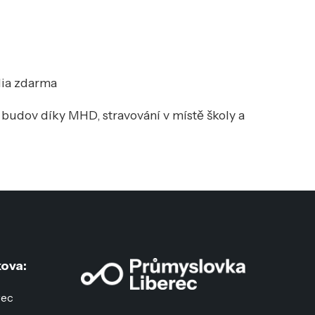
dia zdarma
budov díky MHD, stravování v místě školy a
ova:
rec