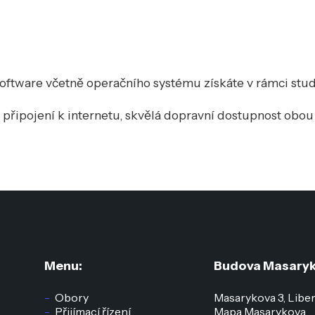
oftware včetně operačního systému získáte v rámci stu
řipojení k internetu, skvělá dopravní dostupnost obou 
Menu:
Budova Masaryk
Obory
Masarykova 3, Libe
Přijímací řízení
Mapa Masarykova