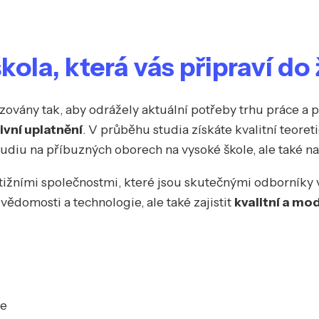
ola, která vás připraví do 
lizovány tak, aby odrážely aktuální potřeby trhu práce 
vní uplatnění
. V průběhu studia získáte kvalitní teoret
udiu na příbuzných oborech na vysoké škole, ale také na
tižními společnostmi, které jsou skutečnými odborníky v
domosti a technologie, ale také zajistit
kvalitní a mo
le