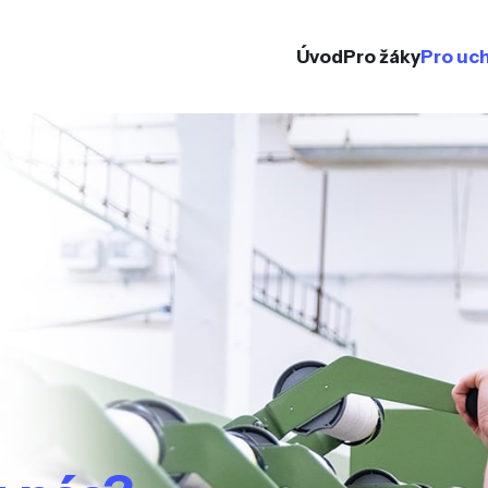
Úvod
Pro žáky
Pro uc