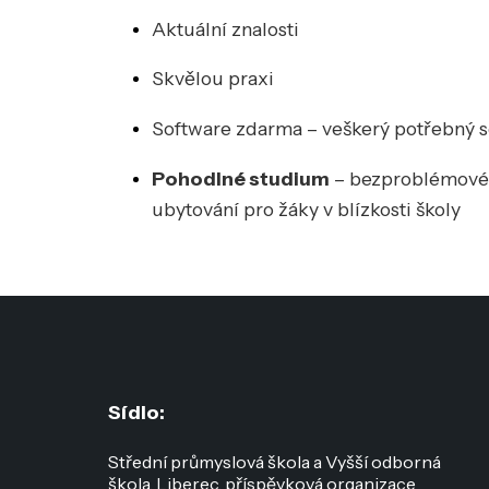
Aktuální znalosti
Skvělou praxi
Software zdarma – veškerý potřebný s
Pohodlné studium
– bezproblémové p
ubytování pro žáky v blízkosti školy
Sídlo:
Střední průmyslová škola a Vyšší odborná
škola, Liberec, příspěvková organizace