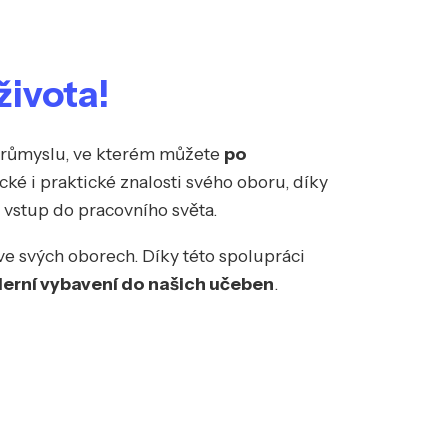
života!
a průmyslu, ve kterém můžete
po
ické i praktické znalosti svého oboru, díky
 vstup do pracovního světa.
e svých oborech. Díky této spolupráci
derní vybavení do našich učeben
.