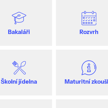
Bakaláři
Rozvrh
Školní jídelna
Maturitní zkouš