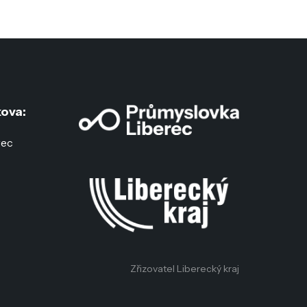
ova:
rec
:
c
Zřizovatel Liberecký kraj