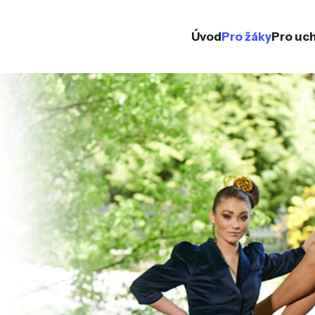
Úvod
Pro žáky
Pro uc