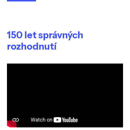
150 let správných
rozhodnutí