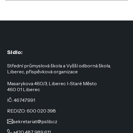
Sídlo:
Střední průmyslová škola a Vyšší odborná škola,
Liberec, příspěvková organizace
Masarykova 460/3, Liberec I-Staré Město
460 01 Liberec
IČ: 46747991
REDIZO: 600 020 398
sekretariat@pslib.cz
+420 487 989 611