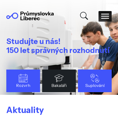
Studujte u nás!
150 let správných rozhodnutí
Rozvrh
Bakaláři
Suplování
Aktuality