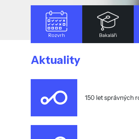
Rozvrh
Bakaláři
Aktuality
150 let správných 