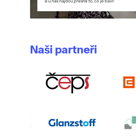
si u nás najdou přesně to, co je baví!
Naši partneři