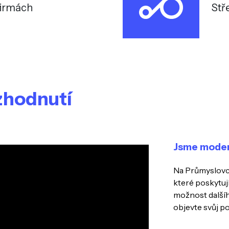
firmách
Stř
ozhodnutí
Jsme moderní
Na Průmyslovc
které poskytuj
možnost dalšíh
objevte svůj po