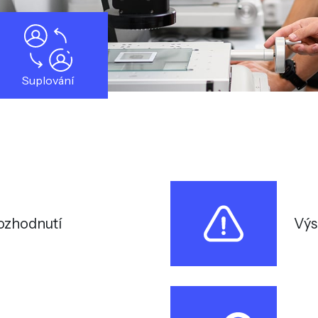
Suplování
rozhodnutí
Výs