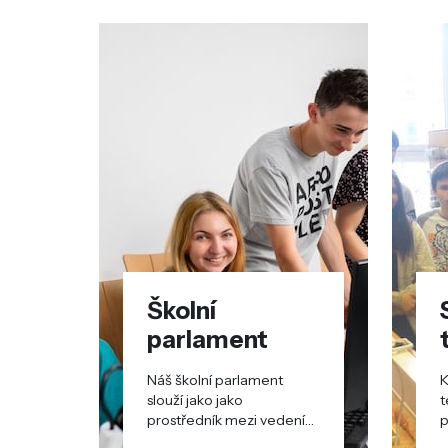
Školní
parlament
Náš školní parlament
K
slouží jako jako
t
prostředník mezi vedením
p
školy a studenty.