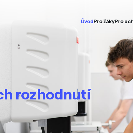
Úvod
Pro žáky
Pro uc
ých rozhodnutí