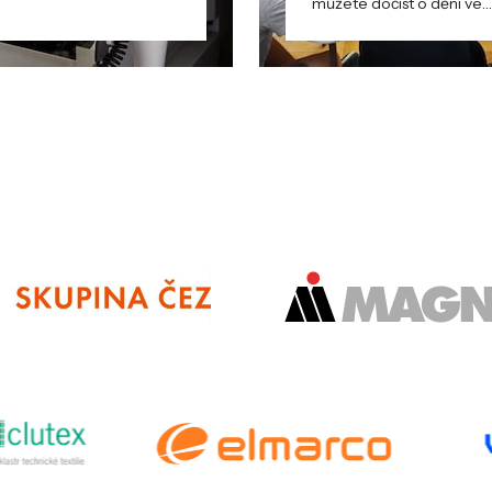
můžete dočíst o dění ve
škole i mimo ni.