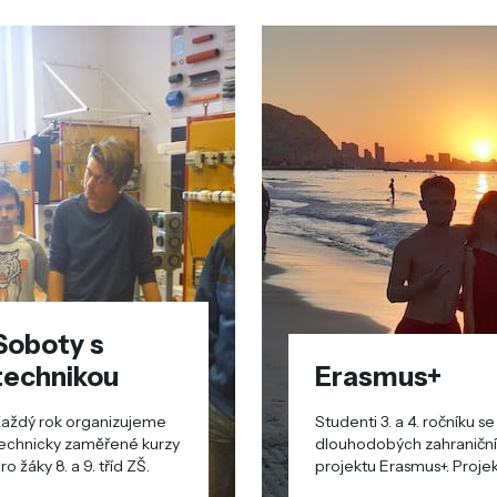
Soboty s
technikou
Erasmus+
aždý rok organizujeme
Studenti 3. a 4. ročníku 
echnicky zaměřené kurzy
dlouhodobých zahraničních pracovních stáží v rámci meziná
ro žáky 8. a 9. tříd ZŠ.
projektu Erasmus+. Projektu se p
2018/2019.