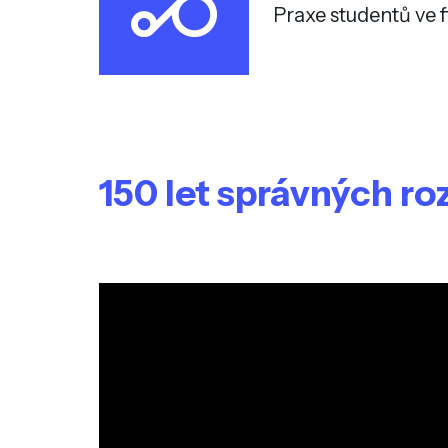
Praxe studentů ve 
150 let správných r