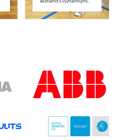
seznámit s významnými
firmami v regionu.