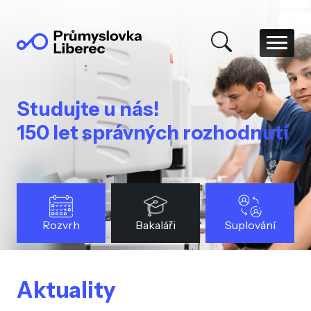
Studujte u nás!
150 let správných rozhodnutí
Rozvrh
Bakaláři
Suplování
Aktuality