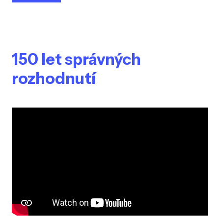
150 let správných
rozhodnutí