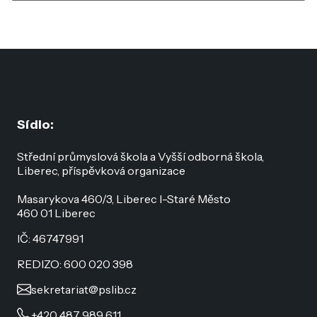
Sídlo:
Střední průmyslová škola a Vyšší odborná škola,
Liberec, příspěvková organizace
Masarykova 460/3, Liberec I-Staré Město
460 01 Liberec
IČ: 46747991
REDIZO: 600 020 398
sekretariat@pslib.cz
+420 487 989 611