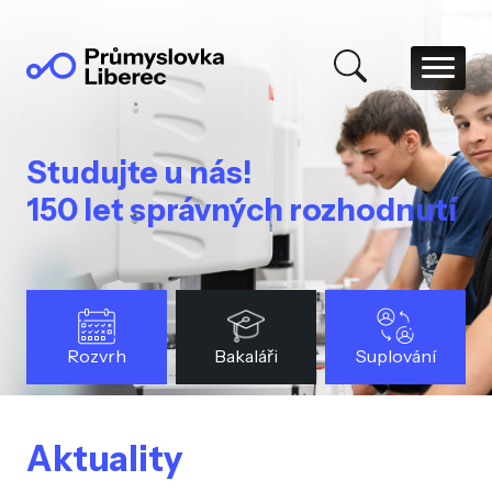
Studujte u nás!
150 let správných rozhodnutí
Rozvrh
Bakaláři
Suplování
Aktuality