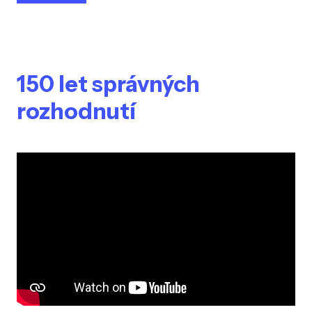
150 let správných
rozhodnutí