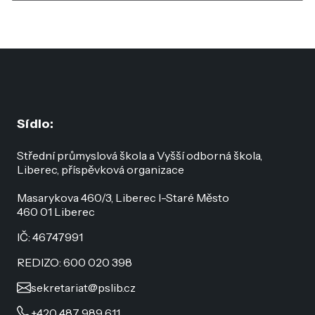
Sídlo:
Střední průmyslová škola a Vyšší odborná škola,
Liberec, příspěvková organizace
Masarykova 460/3, Liberec I-Staré Město
460 01 Liberec
IČ: 46747991
REDIZO: 600 020 398
sekretariat@pslib.cz
+420 487 989 611