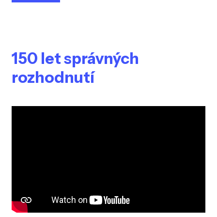
150 let správných
rozhodnutí