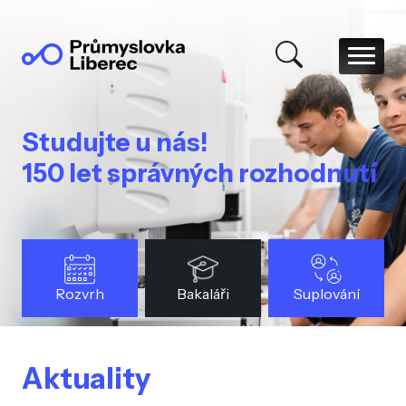
Studujte u nás!
150 let správných rozhodnutí
Rozvrh
Bakaláři
Suplování
Aktuality