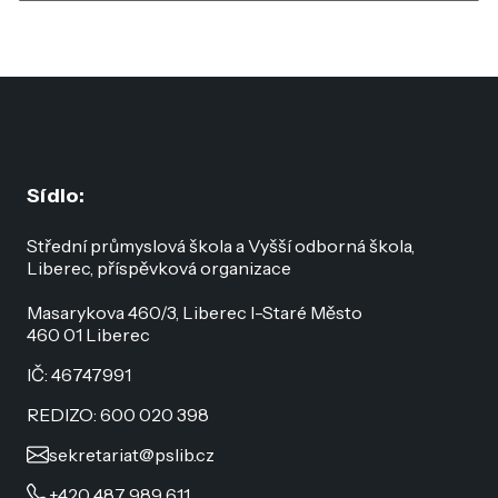
Sídlo:
Střední průmyslová škola a Vyšší odborná škola,
Liberec, příspěvková organizace
Masarykova 460/3, Liberec I-Staré Město
460 01 Liberec
IČ: 46747991
REDIZO: 600 020 398
sekretariat@pslib.cz
+420 487 989 611