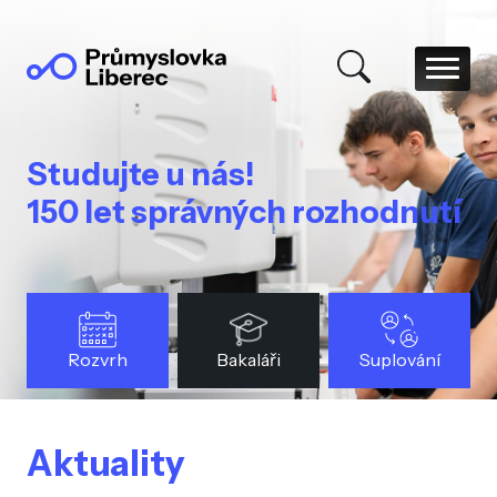
Studujte u nás!
150 let správných rozhodnutí
Rozvrh
Bakaláři
Suplování
Aktuality