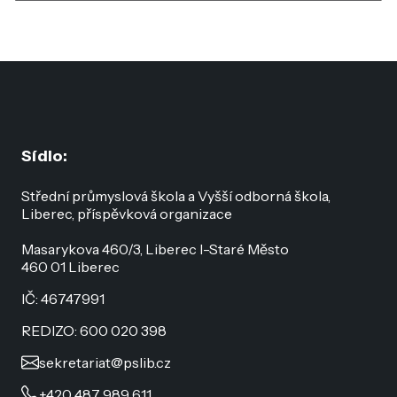
Sídlo:
Střední průmyslová škola a Vyšší odborná škola,
Liberec, příspěvková organizace
Masarykova 460/3, Liberec I-Staré Město
460 01 Liberec
IČ: 46747991
REDIZO: 600 020 398
sekretariat@pslib.cz
+420 487 989 611