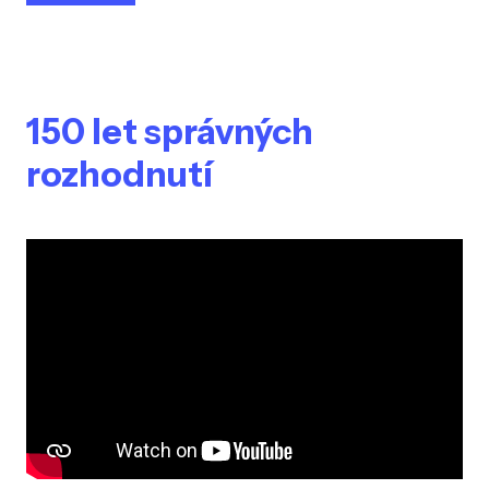
150 let správných
rozhodnutí