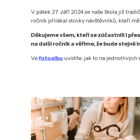
V pátek 27. září 2024 se naše škola již tra
ročník přilákal stovky návštěvníků, kteří m
Děkujeme všem, kteří se zúčastnili i pře
na další ročník a věříme, že bude stejně i
Ve
fotoalbu
uvidíte, jak to na jednotlivých 