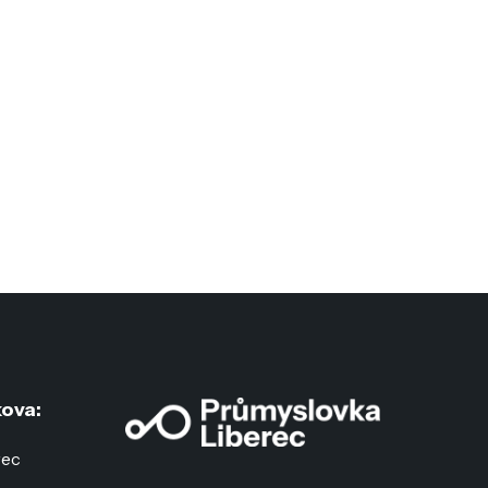
ova:
rec