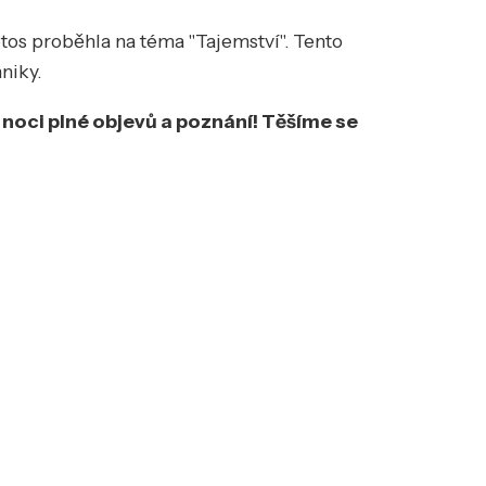
etos proběhla na téma "Tajemství". Tento
hniky.
é noci plné objevů a poznání! Těšíme se