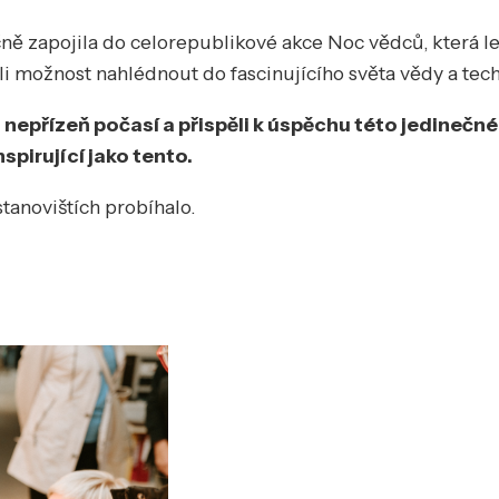
dičně zapojila do celorepublikové akce Noc vědců, která l
ěli možnost nahlédnout do fascinujícího světa vědy a tec
s nepřízeň počasí a přispěli k úspěchu této jedinečn
nspirující jako tento.
stanovištích probíhalo.