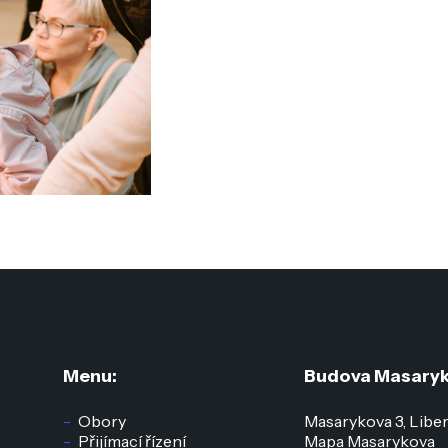
Menu:
Budova Masaryk
Obory
Masarykova 3, Libe
Přijímací řízení
Mapa Masarykova