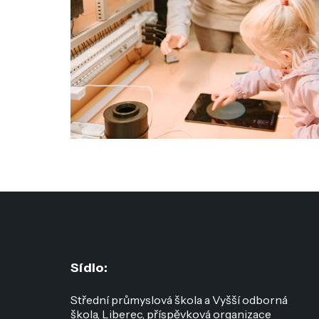
Sídlo:
Střední průmyslová škola a Vyšší odborná
škola, Liberec, příspěvková organizace