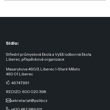
Sídlo:
Střední průmyslová škola a Vyšší odborná škola,
Liberec, příspěvková organizace
Masarykova 460/3, Liberec I-Staré Město
460 01 Liberec
IČ: 46747991
REDIZO: 600 020 398
sekretariat@pslib.cz
+420 487 989 611