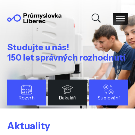
Studujte u nás!
150 let správných rozhodnutí
Rozvrh
Bakaláři
Suplování
Aktuality