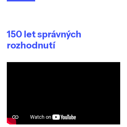
150 let správných
rozhodnutí