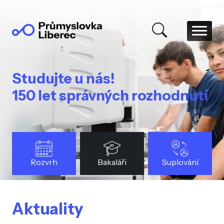
Studujte u nás!
150 let správných rozhodnutí
Rozvrh
Bakaláři
Suplování
Aktuality