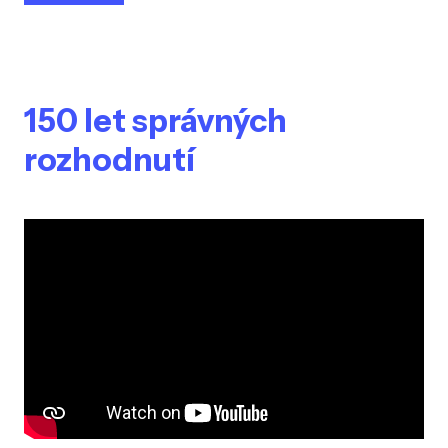
150 let správných
rozhodnutí