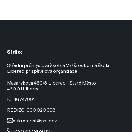
Sídlo:
Střední průmyslová škola a Vyšší odborná škola,
Liberec, příspěvková organizace
Masarykova 460/3, Liberec I-Staré Město
460 01 Liberec
IČ: 46747991
REDIZO: 600 020 398
sekretariat@pslib.cz
+420 487 989 611