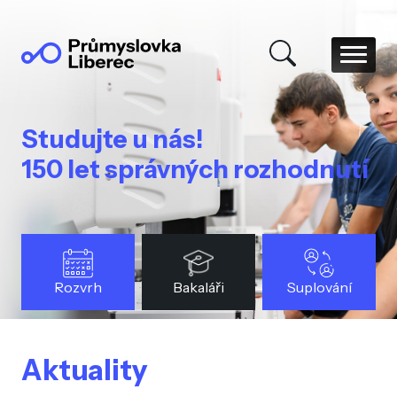
Studujte u nás!
150 let správných rozhodnutí
Rozvrh
Bakaláři
Suplování
Aktuality