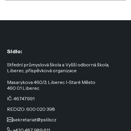
Sídlo:
Střední průmyslová škola a Vyšší odborná škola,
Liberec, příspěvková organizace
Masarykova 460/3, Liberec I-Staré Město
460 01 Liberec
IČ: 46747991
REDIZO: 600 020 398
sekretariat@pslib.cz
+420 487 989 611