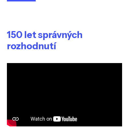
150 let správných
rozhodnutí