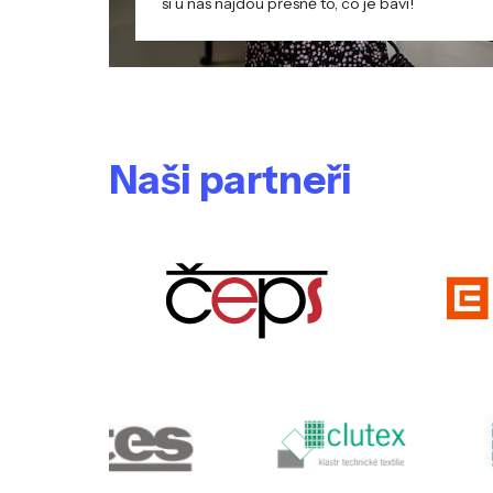
si u nás najdou přesně to, co je baví!
Naši partneři