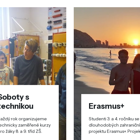
Soboty s
technikou
Erasmus+
aždý rok organizujeme
Studenti 3. a 4. ročníku 
echnicky zaměřené kurzy
dlouhodobých zahraničních pracovních stáží v rámci meziná
ro žáky 8. a 9. tříd ZŠ.
projektu Erasmus+. Projektu se p
2018/2019.