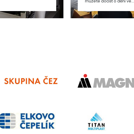
můžete dočíst o dění ve
škole i mimo ni.