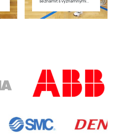
seznámit s významnými
firmami v regionu.