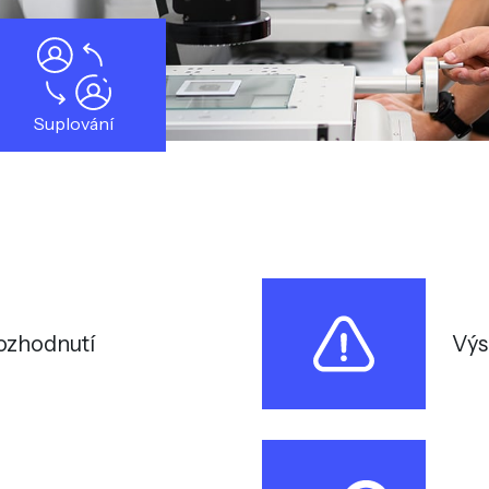
Suplování
rozhodnutí
Výs