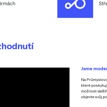
firmách
Stř
ozhodnutí
Jsme moderní
Na Průmyslovc
které poskytuj
možnost dalšíh
objevte svůj po