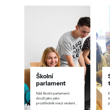
Školní
parlament
Náš školní parlament
K
slouží jako jako
t
prostředník mezi vedením
p
školy a studenty.