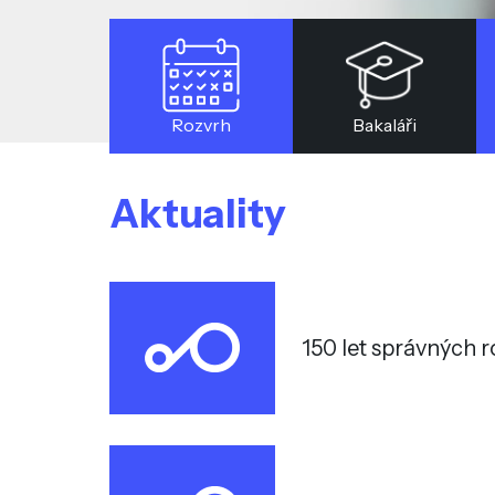
Rozvrh
Bakaláři
Aktuality
150 let správných 