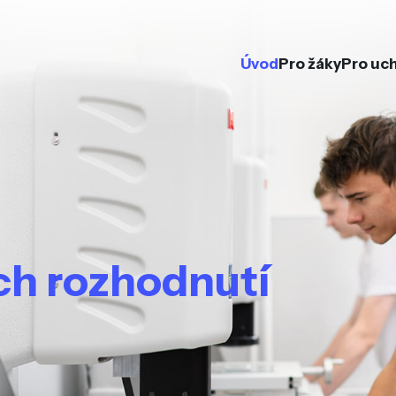
Úvod
Pro žáky
Pro uc
ých rozhodnutí