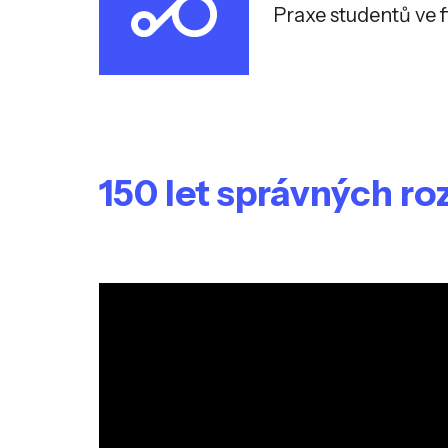
Praxe studentů ve 
150 let správných r