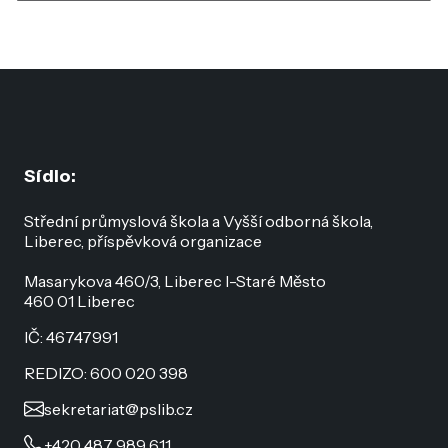
Sídlo:
Střední průmyslová škola a Vyšší odborná škola,
Liberec, příspěvková organizace
Masarykova 460/3, Liberec I-Staré Město
460 01 Liberec
IČ: 46747991
REDIZO: 600 020 398
sekretariat@pslib.cz
+420 487 989 611