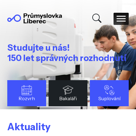
Studujte u nás!
150 let správných rozhodnutí
Rozvrh
Bakaláři
Suplování
Aktuality