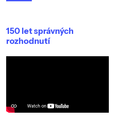
150 let správných
rozhodnutí