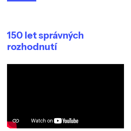
150 let správných
rozhodnutí