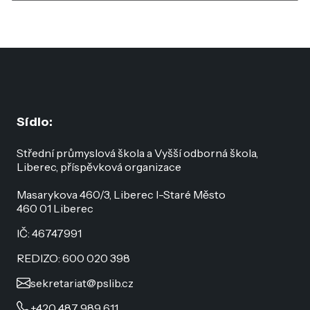
Sídlo:
Střední průmyslová škola a Vyšší odborná škola,
Liberec, příspěvková organizace
Masarykova 460/3, Liberec I-Staré Město
460 01 Liberec
IČ: 46747991
REDIZO: 600 020 398
sekretariat@pslib.cz
+420 487 989 611