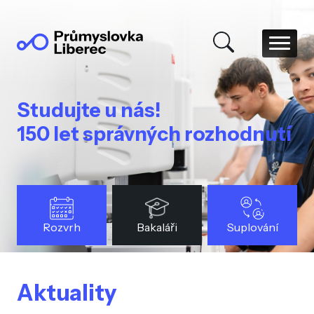
Studujte u nás!
150 let správných rozhodnutí
Rozvrh
Bakaláři
Suplování
Aktuality