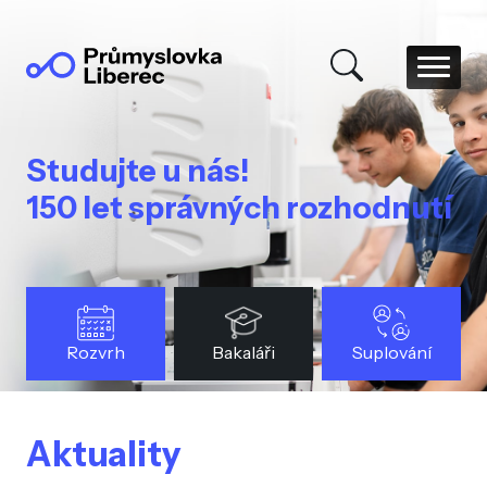
Studujte u nás!
150 let správných rozhodnutí
Rozvrh
Bakaláři
Suplování
Aktuality