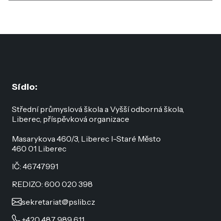
Sídlo:
Střední průmyslová škola a Vyšší odborná škola,
Liberec, příspěvková organizace
Masarykova 460/3, Liberec I-Staré Město
460 01 Liberec
IČ: 46747991
REDIZO: 600 020 398
sekretariat@pslib.cz
+420 487 989 611