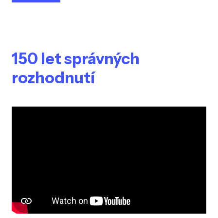
150 let správných
rozhodnutí