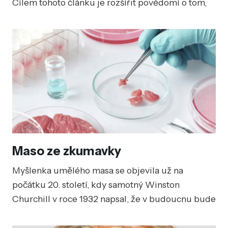
Cílem tohoto článku je rozšířit povědomí o tom,
jak je jen obyčejná svačina velmi důležitá pro
naše školní výsledky a celkový výkon, a že i jako
studenti můžeme jíst zdravě a zároveň levně.
Maso ze zkumavky
Myšlenka umělého masa se objevila už na
počátku 20. století, kdy samotný Winston
Churchill v roce 1932 napsal, že v budoucnu bude
možné pěstovat maso bez potřeby těla zvířete.