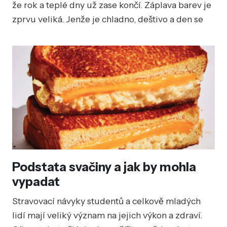
že rok a teplé dny už zase končí. Záplava barev je
zprvu veliká. Jenže je chladno, deštivo a den se
zkracuje. Organismus si na to musí zvyknout.
Podstata svačiny a jak by mohla
vypadat
Stravovací návyky studentů a celkově mladých
lidí mají veliký význam na jejich výkon a zdraví.