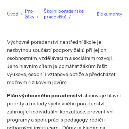
Pro
Školní poradenské
Úvod
Dokumenty
žáky
pracoviště
Výchovné poradenství na střední škole je
nezbytnou součástí podpory žáků při jejich
osobnostním, vzdělávacím a sociálním rozvoji.
Jeho hlavním cílem je pomáhat žákům řešit
výukové, osobní i vztahové obtíže a předcházet
možným rizikovým jevům.
Plán výchovného poradenství
stanovuje hlavní
priority a metody výchovného poradenství,
zahrnující individuální konzultace, preventivní
programy a spolupráci s pedagogy, rodiči i
odbornými institucemi. Důraz je kladen na