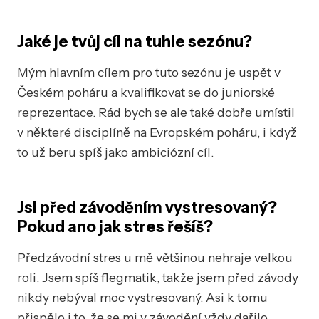
Jaké je tvůj cíl na tuhle sezónu?
Mým hlavním cílem pro tuto sezónu je uspět v
Českém poháru a kvalifikovat se do juniorské
reprezentace. Rád bych se ale také dobře umístil
v některé disciplíně na Evropském poháru, i když
to už beru spíš jako ambiciózní cíl.
Jsi před závoděním vystresovaný?
Pokud ano jak stres řešíš?
Předzávodní stres u mě většinou nehraje velkou
roli. Jsem spíš flegmatik, takže jsem před závody
nikdy nebýval moc vystresovaný. Asi k tomu
přispělo i to, že se mi v závodění vždy dařilo.