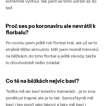
extrémně vylítnul, tak jsem se toho udržel až do
teď.
Proč ses po koronaviru ale nevrátil k
florbalu?
Po covidu jsem ještě rok florbal hrál, ale už se to
strašně těžko skloubilo. Měl jsem hodně tréninků
na běžkách, do toho florbal a ještě závody, takže
to dlouhodobě nešlo zvládat.
Co tě na běžkách nejvíc baví?
Teďka mě asi baví kolektiv, kamarádi... je to sice
poněkud trapné, ale je to tak. Samozřejmě mě
baví i ten sport jako takový a taky mě baví i