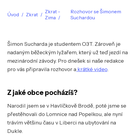
Zkrat -
Rozhovor se Šimonem
Úvod
Zkrat
Zima
Suchardou
Šimon Sucharda je studentem O3T. Zároveň je
nadaným běžeckým lyžařem, který už teď jezdí na
mezinárodní závody. Pro dnešek si naše redakce
pro vás připravila rozhovor a
krátké video
.
Z jaké obce pocházíš?
Narodil jsem se v Havlíčkově Brodě, poté jsme se
přestěhovali do Lomnice nad Popelkou, ale nyní
trávím většinu času v Liberci na ubytování na
Dukle.