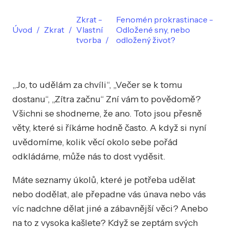
Zkrat -
Fenomén prokrastinace -
Úvod
Zkrat
Vlastní
Odložené sny, nebo
tvorba
odložený život?
„Jo, to udělám za chvíli“, „Večer se k tomu
dostanu“, „Zítra začnu“ Zní vám to povědomě?
Všichni se shodneme, že ano. Toto jsou přesně
věty, které si říkáme hodně často. A když si nyní
uvědomíme, kolik věcí okolo sebe pořád
odkládáme, může nás to dost vyděsit.
Máte seznamy úkolů, které je potřeba udělat
nebo dodělat, ale přepadne vás únava nebo vás
víc nadchne dělat jiné a zábavnější věci? Anebo
na to z vysoka kašlete? Když se zeptám svých