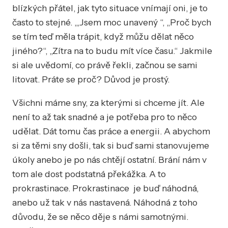
blízkých přátel, jak tyto situace vnímají oni, je to
často to stejné. „,Jsem moc unavený “, „Proč bych
se tím teď měla trápit, když můžu dělat něco
jiného?“, „Zítra na to budu mít více času.“ Jakmile
si ale uvědomí, co právě řekli, začnou se sami
litovat. Práte se proč? Důvod je prostý.
Všichni máme sny, za kterými si chceme jít. Ale
není to až tak snadné a je potřeba pro to něco
udělat. Dát tomu čas práce a energii. A abychom
si za těmi sny došli, tak si buď sami stanovujeme
úkoly anebo je po nás chtějí ostatní. Brání nám v
tom ale dost podstatná překážka. A to
prokrastinace. Prokrastinace je buď náhodná,
anebo už tak v nás nastavená. Náhodná z toho
důvodu, že se něco děje s námi samotnými.