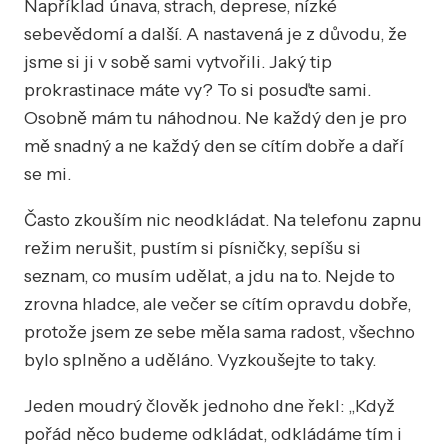
Například únava, strach, deprese, nízké
sebevědomí a další. A nastavená je z důvodu, že
jsme si ji v sobě sami vytvořili. Jaký tip
prokrastinace máte vy? To si posuďte sami.
Osobně mám tu náhodnou. Ne každý den je pro
mě snadný a ne každý den se cítím dobře a daří
se mi.
Často zkouším nic neodkládat. Na telefonu zapnu
režim nerušit, pustím si písničky, sepíšu si
seznam, co musím udělat, a jdu na to. Nejde to
zrovna hladce, ale večer se cítím opravdu dobře,
protože jsem ze sebe měla sama radost, všechno
bylo splněno a uděláno. Vyzkoušejte to taky.
Jeden moudrý člověk jednoho dne řekl: „Když
pořád něco budeme odkládat, odkládáme tím i