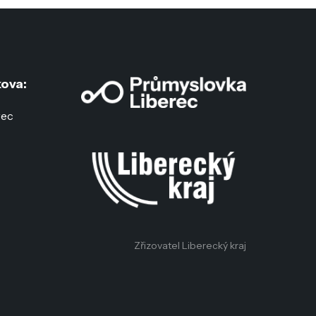
ova:
rec
:
c
Zřizovatel Liberecký kraj