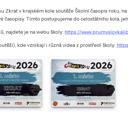
u Zkrat v krajském kole soutěže Školní časopis roku, na k
vé časopisy. Tímto postupujeme do celostátního kola, je
ků, najdete je na webu školy:
https://www.prumyslovkalib
utěži), kde vznikají i různá videa z prostředí školy:
http