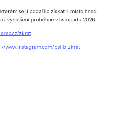
terém se jí podařilo získat 1. místo hned
hož vyhlášení proběhne v listopadu 2026.
erec.cz/zkrat
s://www.instagram.com/pslib_zkrat