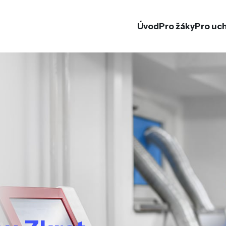
Úvod
Pro žáky
Pro uc