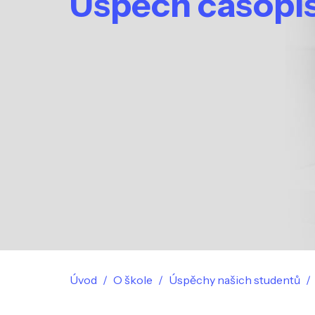
Úspěch časopis
Úvod
O škole
Úspěchy našich studentů