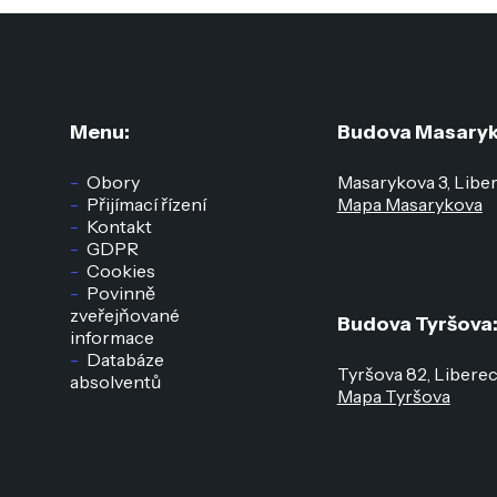
Menu:
Budova Masaryk
Obory
Masarykova 3, Libe
Přijímací řízení
Mapa Masarykova
Kontakt
GDPR
Cookies
Povinně
zveřejňované
Budova Tyršova
informace
Databáze
Tyršova 82, Libere
absolventů
Mapa Tyršova