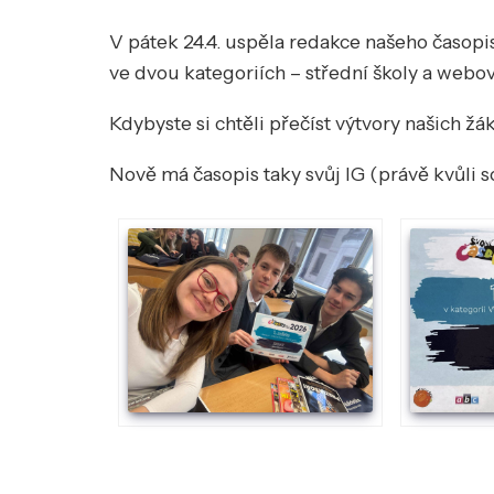
V pátek 24.4. uspěla redakce našeho časopis
ve dvou kategoriích – střední školy a webo
Kdybyste si chtěli přečíst výtvory našich žá
Nově má časopis taky svůj IG (právě kvůli so