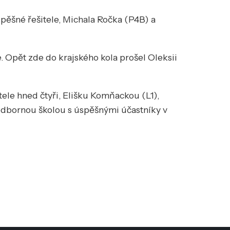
spěšné řešitele, Michala Ročka (P4B) a
. Opět zde do krajského kola prošel Oleksii
tele hned čtyři, Elišku Komňackou (L1),
 odbornou školou s úspěšnými účastníky v