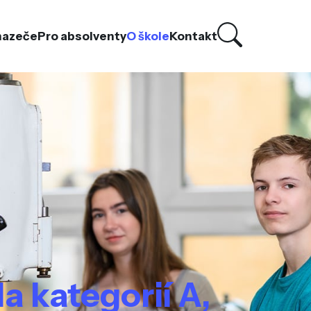
hazeče
Pro absolventy
O škole
Kontakt
a kategorií A,