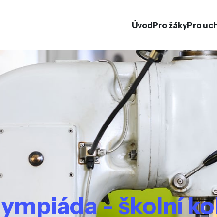
Úvod
Pro žáky
Pro uc
mpiáda - školní kol