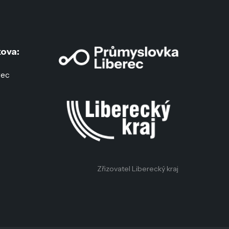
ova:
rec
:
c
Zřizovatel Liberecký kraj