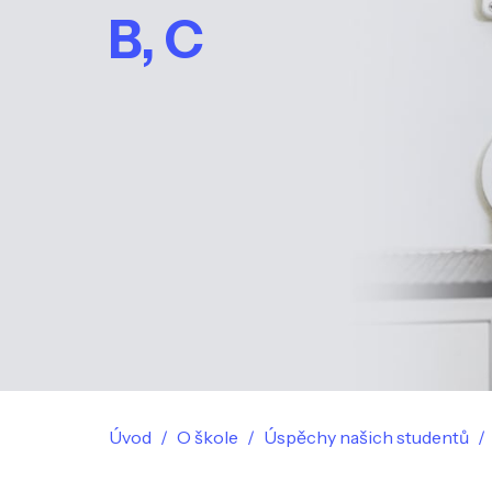
B, C
Úvod
O škole
Úspěchy našich studentů