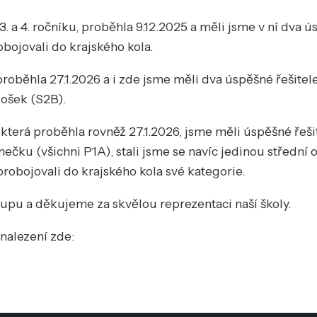
a 4. ročníku, proběhla 9.12.2025 a měli jsme v ní dva ú
bojovali do krajského kola.
roběhla 27.1.2026 a i zde jsme měli dva úspěšné řešitele
ošek (S2B).
 která proběhla rovněž 27.1.2026, jsme měli úspěšné řeši
ečku (všichni P1A), stali jsme se navíc jedinou střední
probojovali do krajského kola své kategorie.
pu a děkujeme za skvělou reprezentaci naší školy.
nalezení zde: