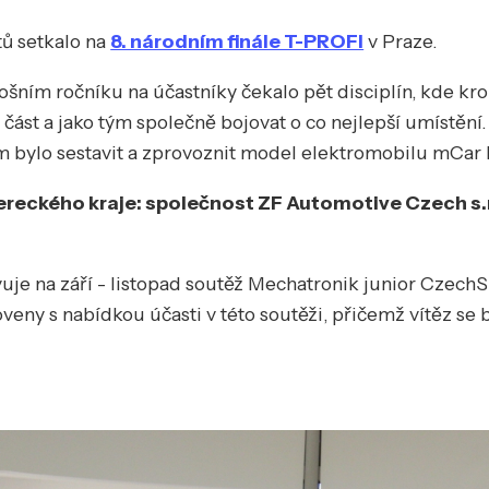
stů setkalo na
8. národním finále T-PROFI
v Praze.
ošním ročníku na účastníky čekalo pět disciplín, kde kr
 část a jako tým společně bojovat o co nejlepší umístění
em bylo sestavit a zprovoznit model elektromobilu mCar M
bereckého kraje: společnost ZF Automotive Czech s.r.
 na září - listopad soutěž Mechatronik junior CzechSkil
ny s nabídkou účasti v této soutěži, přičemž vítěz se 