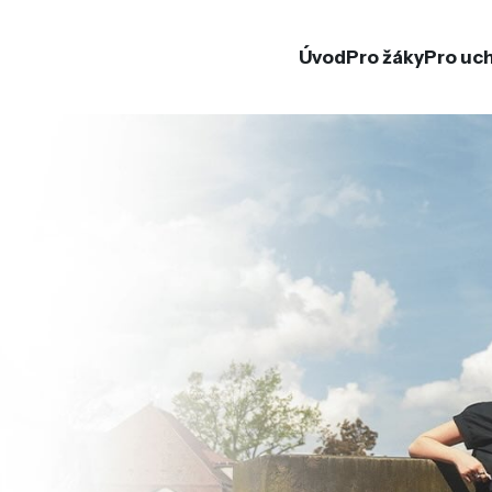
Úvod
Pro žáky
Pro uc