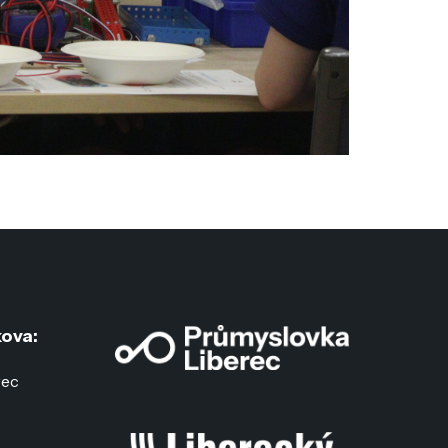
ova:
rec