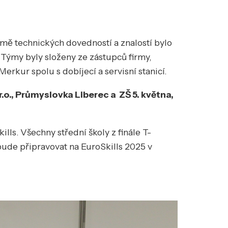
omě technických dovedností a znalostí bylo
. Týmy byly složeny ze zástupců firmy,
erkur spolu s dobíjecí a servisní stanicí.
o., Průmyslovka Liberec a ZŠ 5. května,
ls. Všechny střední školy z finále T-
bude připravovat na EuroSkills 2025 v