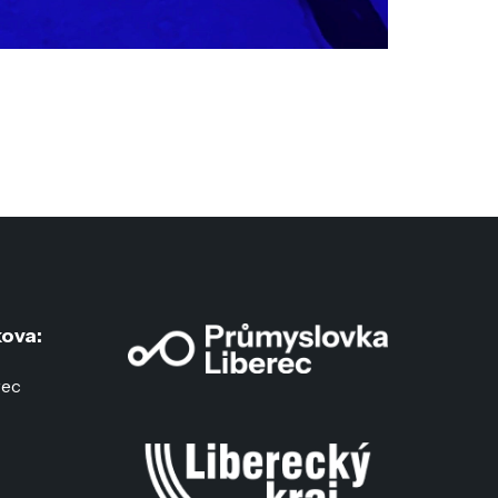
ova:
rec