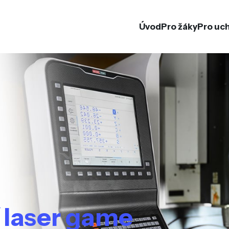
Úvod
Pro žáky
Pro uc
í laser game