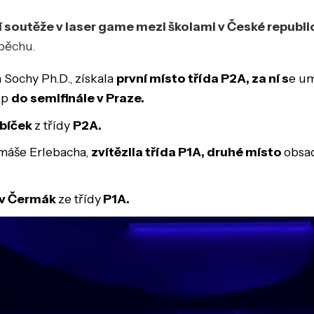
í soutěže v laser game m
ezi školami v České republi
spěchu.
 Sochy Ph.D., získala
první místo třída P2A, za ní s
e um
tup
do semifinále v Praze.
bíček
z třídy
P2A.
máše Erlebacha,
zvítězila třída P1A, druhé místo
obsad
av Čermák
ze třídy
P1A.