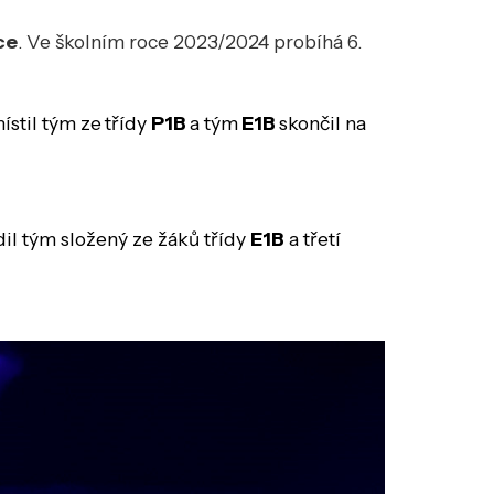
ce
. Ve školním roce 2023/2024 probíhá 6.
ístil tým ze
třídy
P1B
a tým
E1B
skončil na
il tým složený ze žáků třídy
E1B
a třetí