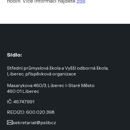
hodin. Více informací najdete
zde
.
Sídlo:
Střední průmyslová škola a Vyšší odborná škola,
Liberec, příspěvková organizace
Masarykova 460/3, Liberec I-Staré Město
460 01 Liberec
IČ: 46747991
REDIZO: 600 020 398
sekretariat@pslib.cz